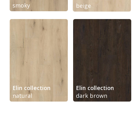
smoky
beige
Elin collection
Elin collection
natural
dark brown