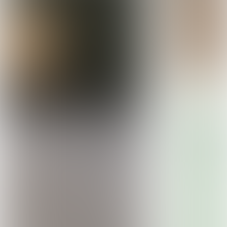
superieure duurzaamheid
De Supreme collectie is extra milieuvriendelijk ten opzichte van
andere vinylsoorten. Waarom?
Omdat de onderlaag van een groot deel van deze collectie
gemaakt is van gerecycled materiaal.
Daarnaast wordt het vinyl vervaardigd via een duurzaam
productieproces waarbij er minder
grondstoffen nodig zijn en worden de kwaliteiten vlakbij, in